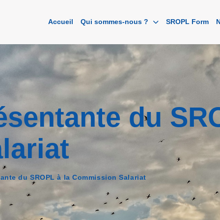
Accueil
Qui sommes-nous ?
SROPL Form
N
ésentante du SRO
ariat
ante du SROPL à la Commission Salariat