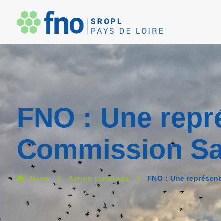
FNO : Une repr
Commission Sal
Home
Action syndicale
FNO : Une représent