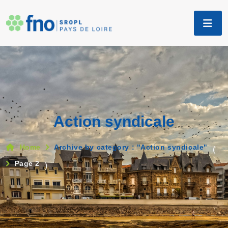
Action syndicale
Home
Archive by category : "Action syndicale"
(
Page 2
)